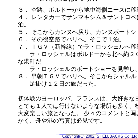
３． 空路、ボルドーから地中海側ニースに移
４． レンタカーでサンマキシム＆サントロ
泊。
５． そこからカンヌへ戻り、カンヌボートシ
６． その後空路でパリへ。そこで１泊。
７． ＴＧＶ（新幹線）でラ・ロッシェルへ移
ラ・ロッシェルはボルドーから北へ約２０
な港町だ。
ラ・ロッシェルのボートショーを見学し、
８． 早朝ＴＧＶでパリへ。そこからシャル
足掛け１２日の旅だった。
初体験のヨーロッパ、フランスは、大好きな
とても１人では行けないような場所も多く、
大変楽しい旅となった。 少々のコメントと
かく、舟や港の写真は必見です。
Copyright(C) 2002, SHELLBACKS Co.,Ltd. 