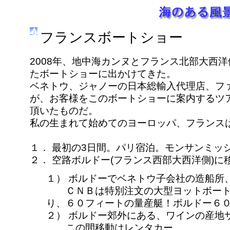
フランスボートショー
2008年、地中海カンヌとフランス北部大西
たボートショーに出かけてきた。
ベネトウ、ジャノーの日本総輸入代理店、ファ
が、お客様をこのボートショーに案内するツ
頂いたものだ。
私の生まれて始めてのヨーロッパ、フランス
１． 最初の3日間。パリ宿泊。モンサンミッ
２． 空路ボルドー(フランス西部大西洋側)
１） ボルドーでベネトウ子会社の造船所
ＣＮＢは特別注文の大型ヨットボート
り、６０フィートの量産艇！ボルドー６
２） ボルドー郊外にある、ワインの産地
この間移動はレンタカー