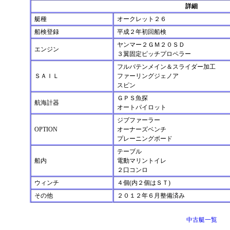
詳細
艇種
オークレット２６
船検登録
平成２年初回船検
ヤンマー２ＧＭ２０ＳＤ
エンジン
３翼固定ピッチプロペラー
フルバテンメイン＆スライダー加工
ＳＡＩＬ
ファーリングジェノア
スピン
ＧＰＳ魚探
航海計器
オートパイロット
ジブファーラー
OPTION
オーナーズベンチ
プレーニングボード
テーブル
船内
電動マリントイレ
２口コンロ
ウィンチ
４個(内２個はＳＴ)
その他
２０１２年６月整備済み
中古艇一覧